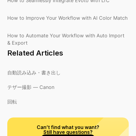
How to Seamlessly Integrate Evoto with LrC
How to Improve Your Workflow with AI Color Match
How to Automate Your Workflow with Auto Import
& Export
Related Articles
自動読み込み・書き出し
テザー撮影 — Canon
回転
Can’t find what you want?
Still have questions?