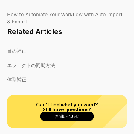
How to Automate Your Workflow with Auto Import
& Export
Related Articles
目の補正
エフェクトの同期方法
体型補正
Can’t find what you want?
Still have questions?
お問い合わせ