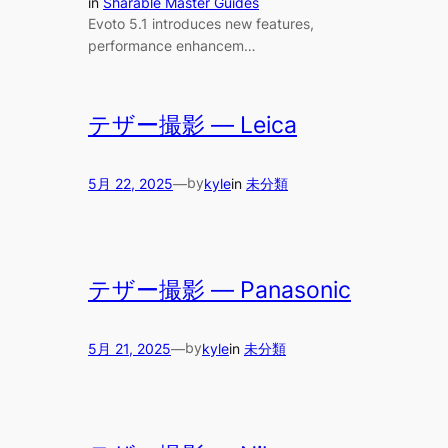
in
Sharable Master Guides
Evoto 5.1 introduces new features,
performance enhancem…
テザー撮影 — Leica
by
5月 22, 2025
—
kyle
in
未分類
テザー撮影 — Panasonic
by
5月 21, 2025
—
kyle
in
未分類