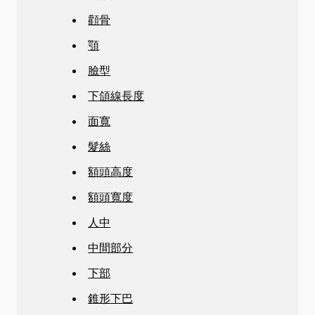
顴骨
顎
臉型
下頜線長度
面寬
髮絲
額頭高度
額頭寬度
人中
中間部分
下部
錐形下巴