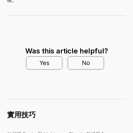
衡。
Was this article helpful?
Yes
No
實用技巧