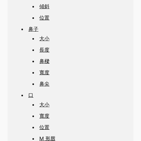
傾斜
位置
鼻子
大小
長度
鼻樑
寬度
鼻尖
口
大小
寬度
位置
M 形唇