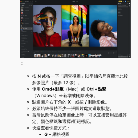
：
按
N
或按一下「調查視圖」以平鋪佈局直觀地比較
多張照片（最多 12 張）。
使用
Cmd+點擊
（Mac）或
Ctrl+點擊
（Windows）來新增或刪除映像。
點選
圖片右下角的
X
，或按
/
刪除影像
。
必須始終保持至少一張圖片處於選取狀態。
當滑鼠懸停在給定圖像上時，可以直接套用星級評
定、顏色標籤和選擇/拒絕標記。
快速查看快捷方式：
G
– 網格視圖