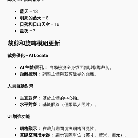
藍天
– 13
明亮的藍天
– 8
日落和日出天空
– 16
星夜
– 7
裁剪和旋轉模組更新
裁剪優化 – AI Locate
AI 主體/面孔：
自動檢測全身或面部以指導裁剪。
距離控制：
調整主體與裁剪邊界的距離。
人員自動對齊
垂直對齊：
基於主體的中心軸。
水平對齊：
基於眼線（僅限單人照片）。
UI 增強功能
網格顯示：
在裁剪期間切換網格可見性。
實際空間指示器：
顯示實際單位（英寸、釐米、圖元）。