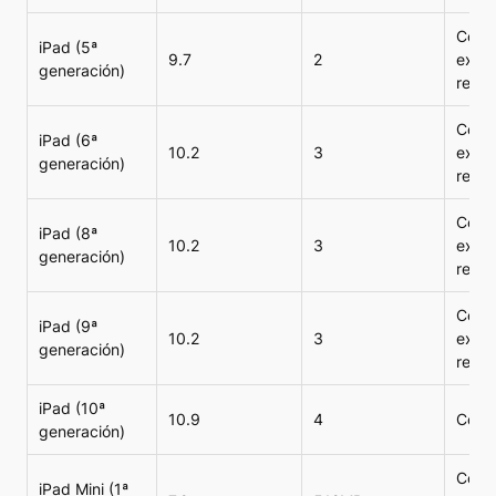
Compa
iPad (5ª
9.7
2
exper
generación)
reco
Compa
iPad (6ª
10.2
3
exper
generación)
reco
Compa
iPad (8ª
10.2
3
exper
generación)
reco
Compa
iPad (9ª
10.2
3
exper
generación)
reco
iPad (10ª
10.9
4
Compa
generación)
Compa
iPad Mini (1ª