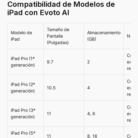
Compatibilidad de Modelos de
iPad con Evoto AI
Tamaño de
Modelo de
Almacenamiento
Pantalla
Nota
iPad
(GB)
(Pulgadas)
Compa
iPad Pro (1ª
9.7
2
exper
generación)
reco
Compa
iPad Pro (2ª
10.5
4
exper
generación)
reco
Compa
iPad Pro (3ª
11
4, 6
exper
generación)
reco
iPad Pro (5ª
11
8, 16
Compa