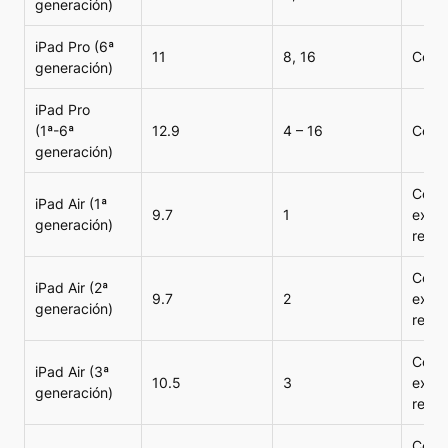
generación)
iPad Pro (6ª
11
8, 16
Compa
generación)
iPad Pro
(1ª-6ª
12.9
4 – 16
Compa
generación)
Compa
iPad Air (1ª
9.7
1
exper
generación)
reco
Compa
iPad Air (2ª
9.7
2
exper
generación)
reco
Compa
iPad Air (3ª
10.5
3
exper
generación)
reco
Compa