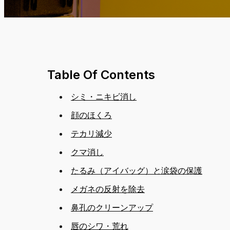
Table Of Contents
シミ・ニキビ消し
顔のほくろ
テカリ減少
クマ消し
たるみ（アイバッグ）と涙袋の保護
メガネの反射を除去
鼻孔のクリーンアップ
唇のシワ・荒れ