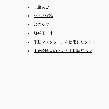
二重あご
ひげの保護
顔のシワ
肌補正（体）
手動マスクツールを使用したタトゥー
不要物除去のための手動調整ペン