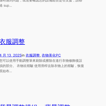
線時遇到問題，或需要確認您的設備組合是否支援，請聯
絡 sup…
衣服調整
4 月 13, 2025
in
衣服調整
, 
衣物美化
PC
您可以使用手動調整筆來刷除或擦除在進行衣物修飾後誤
損的部分。 衣物祛褶皺 使用滑桿去除衣物上的褶皺，恢復
原始布…