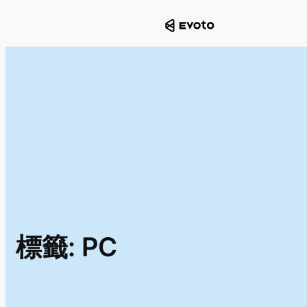
跳
至
主
要
內
容
標籤:
PC