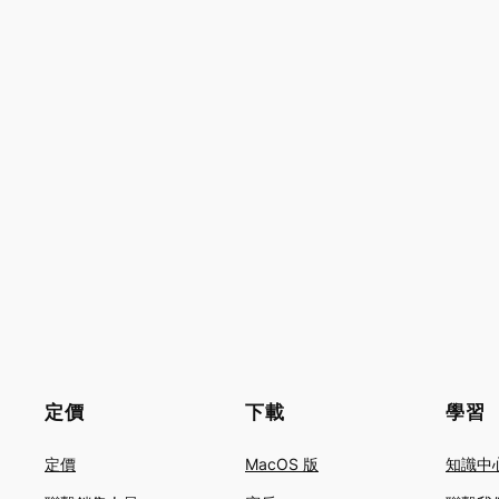
定價
下載
學習
定價
MacOS 版
知識中