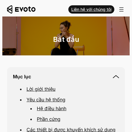
Liên hệ với chúng tôi
Bắt đầu
Mục lục
Lời giới thiệu
Yêu cầu hệ thống
Hệ điều hành
Phần cứng
Các thiết bị được khuyến khích sử dụng