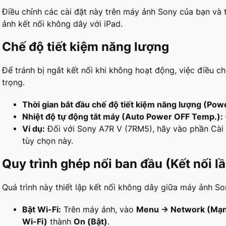
Điều chỉnh các cài đặt này trên máy ảnh Sony của bạn và 
ảnh kết nối không dây với iPad.
Chế độ tiết kiệm năng lượng
Để tránh bị ngắt kết nối khi không hoạt động, việc điều c
trọng.
Thời gian bắt đầu chế độ tiết kiệm năng lượng (
Powe
Nhiệt độ tự động tắt máy (
Auto Power OFF Temp.):
Ví dụ:
Đối với Sony A7R V (7RM5), hãy vào phần Cài đ
tùy chọn này.
Quy trình ghép nối ban đầu (Kết nối lầ
Quá trình này thiết lập kết nối không dây giữa máy ảnh S
Bật Wi-Fi:
Trên máy ảnh, vào
Menu → Network (Mạn
Wi-Fi)
thành
On (Bật)
.