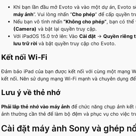
Khi bạn lần đầu mở Evoto và vào một dự án, Evoto sẽ
máy ảnh
”. Vui lòng nhấn “
Cho phép
” để cấp quyền tr
Nếu bạn vô tình nhấn
“Không cho phép”
, bạn có thể
(Camera)
và bật lại quyền truy cập.
Với iPadOS 15.0 trở lên: Vào
Cài đặt
→
Quyền riêng 
lưu trữ rời
và bật quyền truy cập cho Evoto.
Kết nối Wi-Fi
Đảm bảo iPad của bạn được kết nối với cùng một mạng W
kết nối. Nên sử dụng mạng Wi-Fi mạnh và chuyên dụng để đ
Lưu ý về thẻ nhớ
Phải lắp thẻ nhớ vào máy ảnh
để chức năng chụp ảnh kết 
ảnh thường cần thẻ để làm bộ đệm và phục vụ cho việc truy
Cài đặt máy ảnh Sony và ghép nố