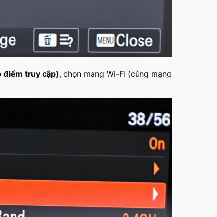
p điểm truy cập)
, chọn mạng Wi-Fi (cùng mạng