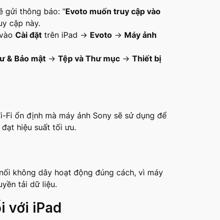
 gửi thông báo: “
Evoto muốn truy cập vào
uy cập này.
 vào
Cài đặt
trên iPad →
Evoto
→
Máy ảnh
tư & Bảo mật
→
Tệp và Thư mục
→
Thiết bị
i-Fi ổn định mà máy ảnh Sony sẽ sử dụng để
ạt hiệu suất tối ưu.
nối không dây hoạt động đúng cách, vì máy
ền tải dữ liệu.
i với iPad